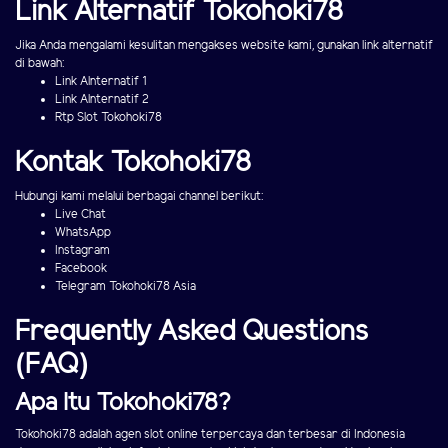
Link Alternatif Tokohoki78
Jika Anda mengalami kesulitan mengakses website kami, gunakan link alternatif
di bawah:
Link Alnternatif 1
Link Alnternatif 2
Rtp Slot Tokohoki78
Kontak Tokohoki78
Hubungi kami melalui berbagai channel berikut:
Live Chat
WhatsApp
Instagram
Facebook
Telegram Tokohoki78 Asia
Frequently Asked Questions
(FAQ)
Apa Itu Tokohoki78?
Tokohoki78 adalah agen slot online terpercaya dan terbesar di Indonesia