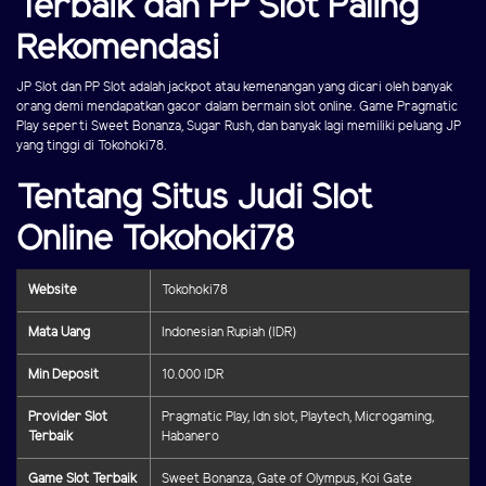
Terbaik dan PP Slot Paling
Rekomendasi
JP Slot dan PP Slot adalah jackpot atau kemenangan yang dicari oleh banyak
orang demi mendapatkan gacor dalam bermain slot online. Game Pragmatic
Play seperti Sweet Bonanza, Sugar Rush, dan banyak lagi memiliki peluang JP
yang tinggi di Tokohoki78.
Tentang Situs Judi Slot
Online Tokohoki78
Website
Tokohoki78
Mata Uang
Indonesian Rupiah (IDR)
Min Deposit
10.000 IDR
Provider Slot
Pragmatic Play, Idn slot, Playtech, Microgaming,
Terbaik
Habanero
Game Slot Terbaik
Sweet Bonanza, Gate of Olympus, Koi Gate