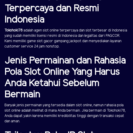
Terpercaya dan Resmi
Indonesia
Tokohoki78
adalah agen slot online terpercaya dan slot terbesar di Indonesia
yang sudah memiliki lisensi resmi di Indonesia dan legalitas dari PAGCOR.
Kami memiliki game slot gacor gampang jackpot dan menyediakan layanan
customer service 24 jam nonstop.
Jenis Permainan dan Rahasia
Pola Slot Online Yang Harus
Anda Ketahui Sebelum
Bermain
Banyak jenis permainan yang tersedia dalam slot online, namun rahasia pola
slot online adalah melihat di mana Anda bermain. Jika bermain di Tokohoki78,
Anda dapat yakin karena memiliki kredibilitas tinggi dengan transaksi cepat
dan aman.