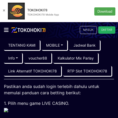
×
TOKOHOKI78
Download
TOKOHOKI78 Mobile App
MASUK
DAFTAR
TENTANG KAMI
MOBILE
Jadwal Bank
Info
voucher88
Kalkulator Mix Parlay
Link Alternatif TOKOHOKI78
RTP Slot TOKOHOKI78
Pastikan anda sudah login terlebih dahulu untuk
memulai panduan cara betting berikut:
1. Pilih menu game LIVE CASINO.