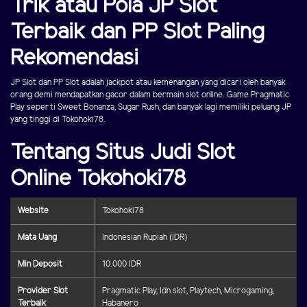
Trik atau Pola JP Slot
Terbaik dan PP Slot Paling
Rekomendasi
JP Slot dan PP Slot adalah jackpot atau kemenangan yang dicari oleh banyak
orang demi mendapatkan gacor dalam bermain slot online. Game Pragmatic
Play seperti Sweet Bonanza, Sugar Rush, dan banyak lagi memiliki peluang JP
yang tinggi di Tokohoki78.
Tentang Situs Judi Slot
Online Tokohoki78
Website
Tokohoki78
Mata Uang
Indonesian Rupiah (IDR)
Min Deposit
10.000 IDR
Provider Slot
Pragmatic Play, Idn slot, Playtech, Microgaming,
Terbaik
Habanero