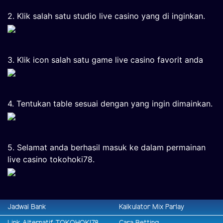
2. Klik salah satu studio live casino yang di inginkan.
3. Klik icon salah satu game live casino favorit anda
4. Tentukan table sesuai dengan yang ingin dimainkan.
5. Selamat anda berhasil masuk ke dalam permainan
live casino tokohoki78.
Jadwal Bank
Kalkulator Mix Parlay